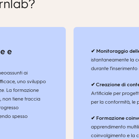
arnlab?
ne e
✔ Monitoraggio dell
istantaneamente la co
durante l’inserimento
neoassunti ai
efficace, uno sviluppo
✔ Creazione di conte
ze. La formazione
Artificiale per proget
, non tiene traccia
per la conformità, le p
progresso
dendo spesso
✔ Formazione coinvol
apprendimento multili
coinvolgimento e la 