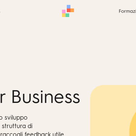
s
Formaz
r Business
o sviluppo
struttura di
raccogli feedback utile