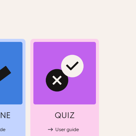
INE
QUIZ
ide
User guide