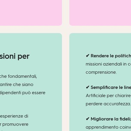
sioni per
✔ Rendere le politich
missioni aziendali in c
comprensione.
iche fondamentali,
rantire che siano
✔ Semplificare le li
dipendenti può essere
Artificiale per chiari
perdere accuratezza.
 esperienze di
✔ Migliorare la fide
er promuovere
apprendimento coinvol