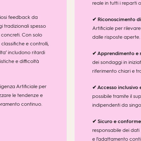
reale in tutti i reparti
iosi feedback da
✔ Riconoscimento di 
i tradizionali spesso
Artificiale per rileva
i concreti. Con solo
dalle risposte aperte.
lassifiche e controlli,
ta’ includono ritardi
✔ Apprendimento e m
stiche e difficoltà
dei sondaggi in inizia
riferimento chiari e tra
ligenza Artificiale per
✔ Accesso inclusivo e
izzare le tendenze e
possibile tramite il s
ioramento continuo.
indipendenti da singol
✔ Sicuro e conforme
responsabile dei da
e l’adattamento conti