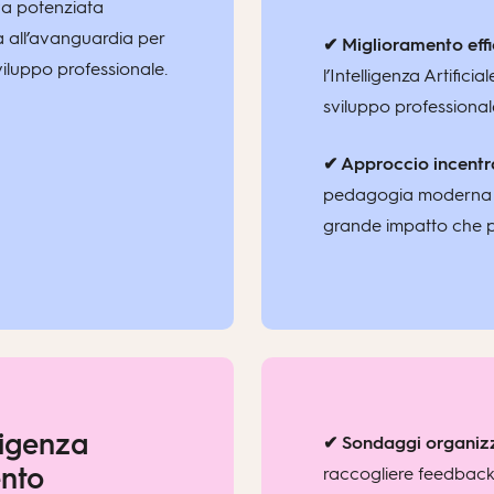
iva potenziata
a all’avanguardia per
✔ Miglioramento effi
iluppo professionale.
l’Intelligenza Artifici
sviluppo professional
✔ Approccio incentr
pedagogia moderna p
grande impatto che po
lligenza
✔ Sondaggi organizzat
ento
raccogliere feedback 