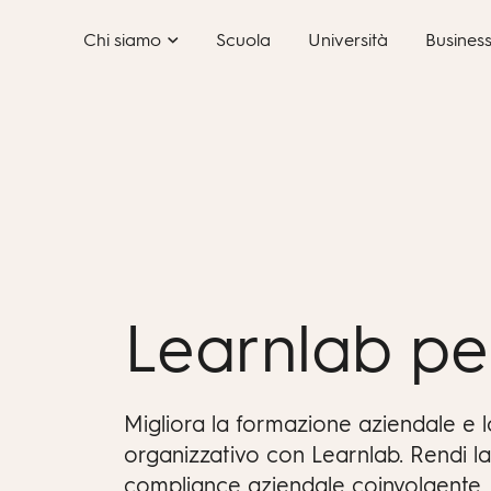
Skip
Chi siamo
Scuola
Università
Busines
to
content
Learnlab pe
Migliora la formazione aziendale e l
organizzativo con Learnlab. Rendi la 
compliance aziendale coinvolgente, 