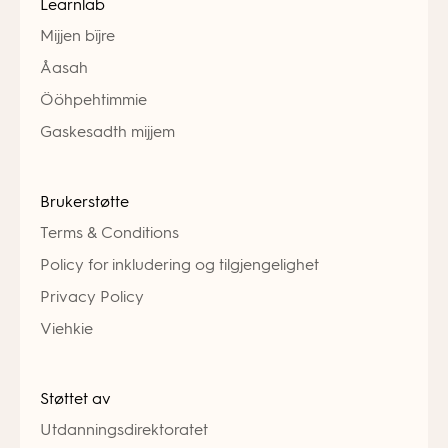
Learnlab
Mijjen bïjre
Åasah
Ööhpehtimmie
Gaskesadth mijjem
Brukerstøtte
Terms & Conditions
Policy for inkludering og tilgjengelighet
Privacy Policy
Viehkie
Støttet av
Utdanningsdirektoratet