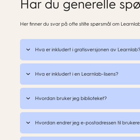
Har du generelle sp
Her finner du svar på ofte stilte spørsmål om Learnlab
Hva er inkludert i gratisversjonen av Learnlab
Hva er inkludert i en Learnlab-lisens?
Hvordan bruker jeg biblioteket?
Tilgang til Learnlabs digitale økosystem
Hvordan endrer jeg e-postadressen til brukere
Innlogging med SSO for lærere og elever
Logg inn på Learnlab-kontoen din.