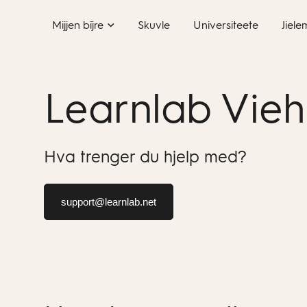
Skip
Mijjen bïjre
Skuvle
Universiteete
Jiele
to
content
Learnlab Vieh
Hva trenger du hjelp med?
support@learnlab.net