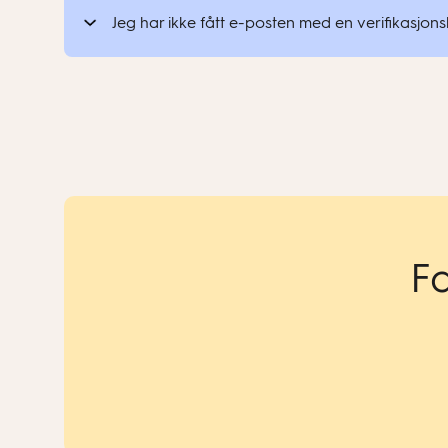
Et visuelt ‘konseptbibliotek’ med millioner av 
Jeg har ikke fått e-posten med en verifikasjonsl
Gå til brukerinnstillingene. Du finner vanligv
Et komplett digitalt læringssystem som sikre
Brukerprofil
.
Finn alternativet for å endre e-postadresse
Skriv inn din nye e-postadresse og bekreft
Du blir bedt om å oppgi passordet ditt for 
Fa
Bekreft endringen via e-posten du mottar. Du
endringen.