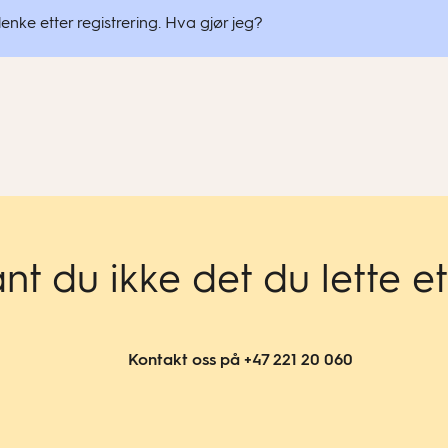
ressurser
enke etter registrering. Hva gjør jeg?
is dette ved å klikke på profilbildet ditt eller navnet ditt øverst
r personvern
.
 endringen.
sikkerhetsformål.
nt du ikke det du lette e
 vil sannsynligvis få en bekreftelsesmail til den nye adressen m
Kontakt oss på +47 221 20 060
support@learnlab.net