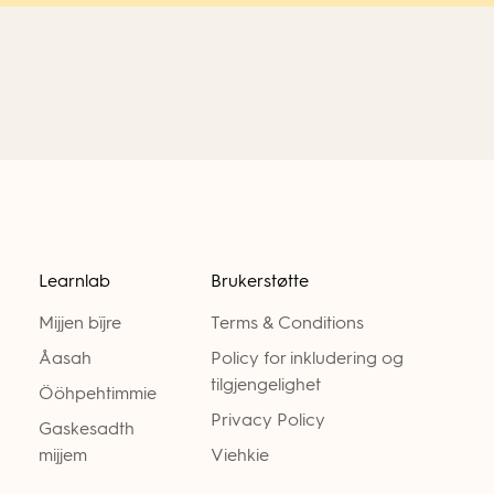
Learnlab
Brukerstøtte
Mijjen bïjre
Terms & Conditions
Åasah
Policy for inkludering og
tilgjengelighet
Ööhpehtimmie
Privacy Policy
Gaskesadth
mijjem
Viehkie