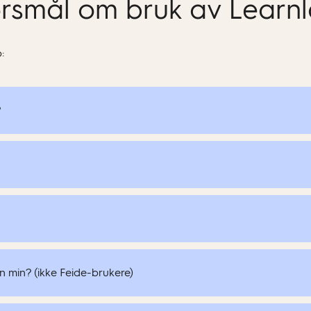
ørsmål om bruk av Learn
:
?
n min? (ikke Feide-brukere)