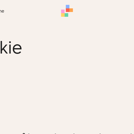
me
kie