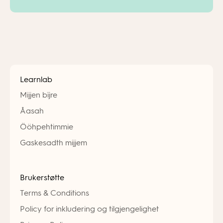
Learnlab
Mijjen bïjre
Åasah
Ööhpehtimmie
Gaskesadth mijjem
Brukerstøtte
Terms & Conditions
Policy for inkludering og tilgjengelighet