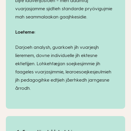
bïjre laavenjostoeh – men daamtaj
vuarjasjamme sjidtieh standarde pryövigujmie
mah seammalaakan gaajhkesidie.
Loeteme:
Darjoeh analysh, guarkoeh jïh vuarjesjh
lïeremem, dovne individuelle jïh ektesne
ektietïjjen. Lohkehtæjjan soejkesjimmie jïh
faageles vuarjasjimmie, learoesoejkesjeulmieh
jïh pedagogihke edtjieh jåerhkedh jarngesne
årrodh.