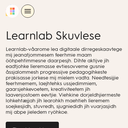
Skip
to
content
Learnlab Skuvlese
Learnlab-våarome lea digitaale dïrregeskaavtege
mij jeanatjommesem feerhmie maam
ööhpehtimmesne daarpesjh. Dïhte aktijve jïh
eadtjohke lïeremasse evtiesovveme gusnie
åssjalommesh progressijve pedagogihkeste
prakisasse jorkese mij mïelem vadta. Needtesijjie
feerhmemem, laejhtehks ussjedimmiem,
gaarsjehkevoetem, kreativiteetem jïh
laavenjostoem eevtjie. Viehkine dorjeldhjiermeste
lohkehtæjjah jïh learohkh maehtieh lïeremem
soejkesjidh, stuvredh, sjugniedidh jïh vuarjasjidh
mij abpe jieledem ryöhkoe.