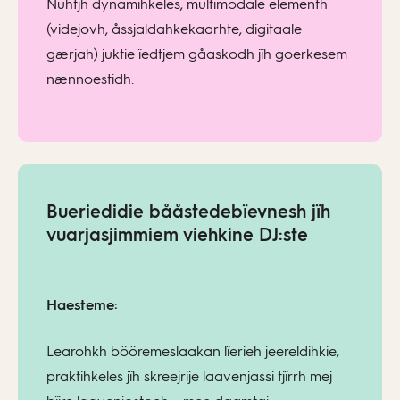
Nuhtjh dynamihkeles, multimodale elementh
(videjovh, åssjaldahkekaarhte, digitaale
gærjah) juktie ïedtjem gåaskodh jïh goerkesem
nænnoestidh.
Bueriedidie bååstedebïevnesh jïh
vuarjasjimmiem viehkine DJ:ste
Haesteme:
Learohkh bööremeslaakan lïerieh jeereldihkie,
praktihkeles jïh skreejrije laavenjassi tjïrrh mej