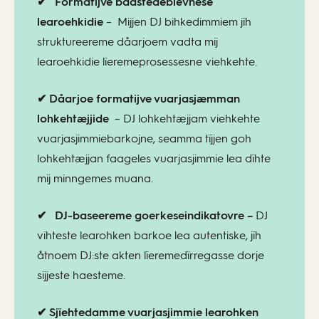
✔
Formatijve bååstedebievnese
learoehkidie
– Mijjen DJ bihkedimmiem jïh
struktureereme dåarjoem vadta mij
learoehkidie lïeremeprosessesne viehkehte.
✔ Dåarjoe formatijve vuarjasjæmman
lohkehtæjjide
– DJ lohkehtæjjam viehkehte
vuarjasjimmiebarkojne, seamma tïjjen goh
lohkehtæjjan faageles vuarjasjimmie lea dïhte
mij minngemes muana.
✔
DJ-baseereme goerkeseindikatovre –
DJ
vihteste learohken barkoe lea autentiske, jïh
åtnoem DJ:ste akten lïeremedïrregasse dorje
sijjeste haesteme.
✔ Sjïehtedamme vuarjasjimmie learohken