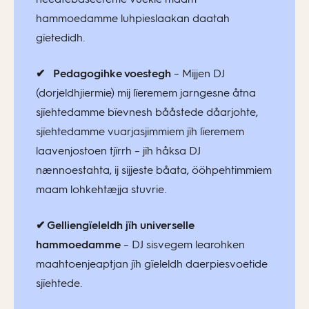
hammoedamme luhpieslaakan daatah
gïetedidh.
✔
Pedagogihke voestegh
– Mijjen DJ
(dorjeldhjiermie) mij lïeremem jarngesne åtna
sjïehtedamme bïevnesh bååstede dåarjohte,
sjïehtedamme vuarjasjimmiem jïh lïeremem
laavenjostoen tjïrrh – jïh håksa DJ
nænnoestahta, ij sijjeste båata, ööhpehtimmiem
maam lohkehtæjja stuvrie.
✔ Gelliengïeleldh jïh universelle
hammoedamme
– DJ sisvegem learohken
maahtoenjeaptjan jïh gïeleldh daerpiesvoetide
sjïehtede.