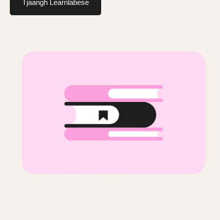
Tjaangh Learnlabese