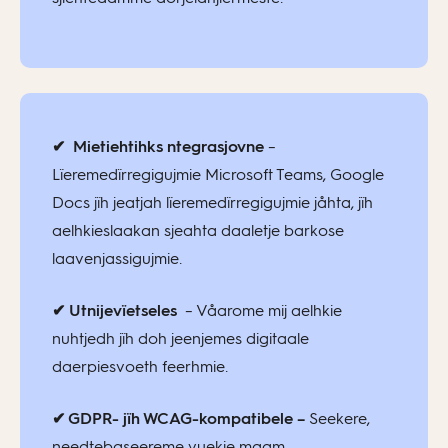
✔
Mietiehtihks ntegrasjovne
–
Lïeremedïrregigujmie Microsoft Teams, Google
Docs jïh jeatjah lïeremedïrregigujmie jåhta, jïh
aelhkieslaakan sjeahta daaletje barkose
laavenjassigujmie.
✔ Utnijevïetseles
– Våarome mij aelhkie
nuhtjedh jïh doh jeenjemes digitaale
daerpiesvoeth feerhmie.
✔ GDPR- jïh WCAG-kompatibele –
Seekere,
needtebaseereme vuekie maam