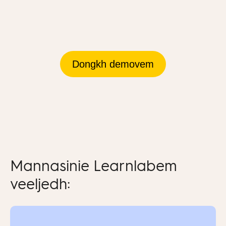
Dongkh demovem
Mannasinie Learnlabem
veeljedh: