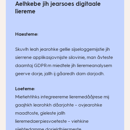
Aelhkebe jïh jearsoes digitaale
lïereme
Haesteme:
Skuvlh leah jearohke gellie sïjseloggemijstie jïh
sïerrene applikasjovnijste silovinie, man åvteste
daamtaj GDPR:m miedtele jïh lïeremeanalysem
geerve dorje, jallh ij gåaredh dam darjodh.
Loeteme:
Mietiehtihks integreereme lïeremedååjrese mij
gaajhkh learohkh dåarjohte – ovjearohke
maadtoste, gïeleste jallh
lïeremedaerpiesvoeteste – viehkine
sjïehtedamme dorjeldhjiermeste.