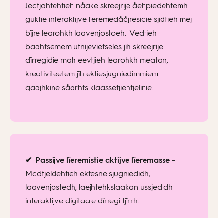
Jeatjahtehtieh nåake skreejrije åehpiedehtemh
guktie interaktijve lïeremedååjresidie sjidtieh mej
bïjre learohkh laavenjostoeh. Vedtieh
baahtsemem utnijevïetseles jïh skreejrije
dïrregidie mah eevtjieh learohkh meatan,
kreativiteetem jïh ektiesjugniedimmiem
gaajhkine såarhts klaassetjiehtjelinie.
✔
Passijve lïeremistie aktijve lïeremasse
–
Madtjeldehtieh ektesne sjugniedidh,
laavenjostedh, laejhtehkslaakan ussjedidh
interaktijve digitaale dïrregi tjïrrh.