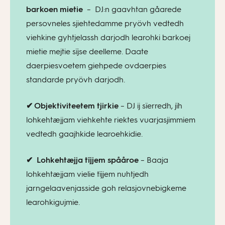
barkoen mietie
– DJ:n gaavhtan gåarede
persovneles sjiehtedamme pryövh vedtedh
viehkine gyhtjelassh darjodh learohki barkoej
mietie mejtie sïjse deelleme. Daate
daerpiesvoetem giehpede ovdaerpies
standarde pryövh darjodh.
✔ Objektiviteetem tjirkie
– DJ ij sïerredh, jïh
lohkehtæjjam viehkehte riektes vuarjasjimmiem
vedtedh gaajhkide learoehkidie.
✔
Lohkehtæjja tïjjem spååroe
– Baaja
lohkehtæjjam vielie tïjjem nuhtjedh
jarngelaavenjasside goh relasjovnebigkeme
learohkigujmie.