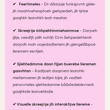
✔
Feerhmeles
– DJ-dåarjoje funksjovnh gïele-
jïh maahtoeheaptoeh giehpiedieh, jïh tjirkie
gaajhkh learohkh leah meatan.
✔
Skreejrije ööhpehtimmiehammoe
– Darjoeh
jïjtje, veedtjh jallh nuhtjh DJ:m åehpiedehtemh
darjodh mah ussjedadtemem jïh gïengelåbpoe
lïeremem eevtjieh.
✔ Sjïehtedimmie daan tïjjen buerebe lïeremen
gaavhtan
– Åadtjoeh daajroem learohki
mietiemoeren jïh ïedtjen bïjre, jïh vedtieh
persovneles sjïehtedamme bååstedebïevnesh
gaajhkide learoehkidie.
✔ Visuelle skreejrije jïh interaktijve lïereme
–