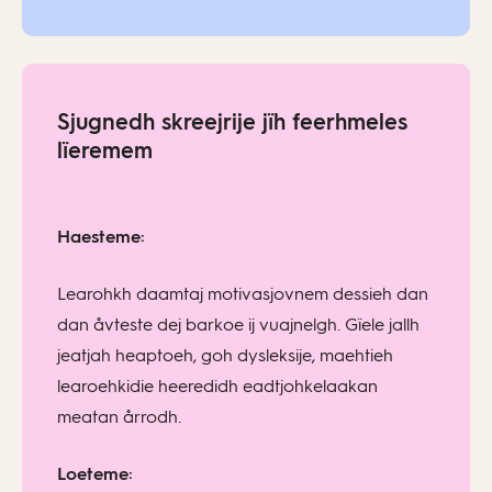
Sjugnedh skreejrije jïh feerhmeles
lïeremem
Haesteme:
Learohkh daamtaj motivasjovnem dessieh dan
dan åvteste dej barkoe ij vuajnelgh. Gïele jallh
jeatjah heaptoeh, goh dysleksije, maehtieh
learoehkidie heeredidh eadtjohkelaakan
meatan årrodh.
Loeteme: