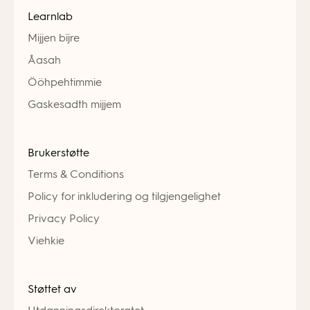
Learnlab
Mijjen bïjre
Åasah
Ööhpehtimmie
Gaskesadth mijjem
Brukerstøtte
Terms & Conditions
Policy for inkludering og tilgjengelighet
Privacy Policy
Viehkie
Støttet av