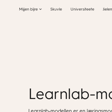
Skip
Mijjen bïjre
Skuvle
Universiteete
Jiele
to
content
Learnlab-m
Learnlab-modellen er en læringsmod