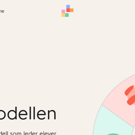
me
odellen
ell som leder elever