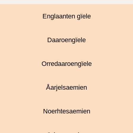
Englaanten gïele
Daaroengïele
Orredaaroengïele
Åarjelsaemien
Noerhtesaemien