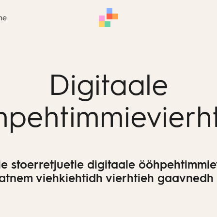
me
Digitaale
pehtimmievierh
 stoerretjuetie digitaale ööhpehtimmie
tnem viehkiehtidh vierhtieh gaavnedh me