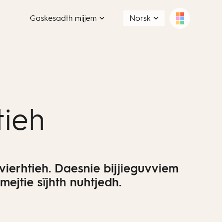
Gaskesadth mijjem
Norsk
tieh
vierhtieh. Daesnie bijjieguvviem
jtie sïjhth nuhtjedh.