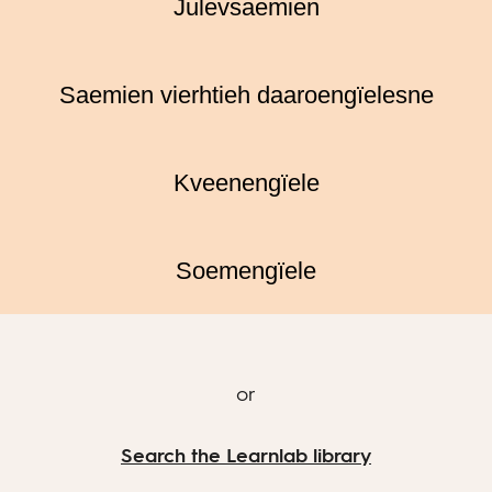
Julevsaemien
Saemien vierhtieh daaroengïelesne
Kveenengïele
Soemengïele
or
Search the Learnlab library