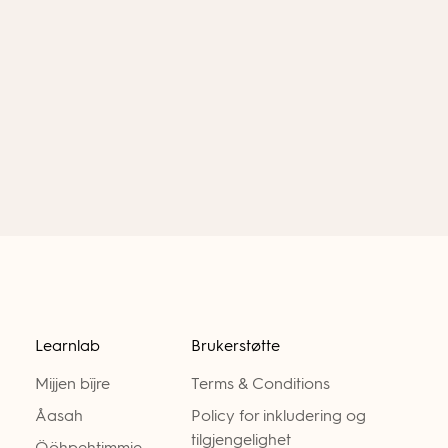
Learnlab
Brukerstøtte
Mijjen bïjre
Terms & Conditions
Åasah
Policy for inkludering og
tilgjengelighet
Ööhpehtimmie