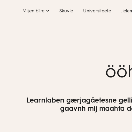
Skip
Mijjen bïjre
Skuvle
Universiteete
Jiele
to
content
ööh
Learnlaben gærjagåetesne gellie
gaavnh mij maahta da