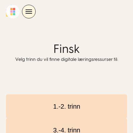
Skip
to
content
Finsk
Velg trinn du vil finne digitale læringsressurser til:
1.-2. trinn
3.-4. trinn