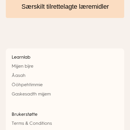
Særskilt tilrettelagte læremidler
Learnlab
Mijjen bïjre
Åasah
Ööhpehtimmie
Gaskesadth mijjem
Brukerstøtte
Terms & Conditions