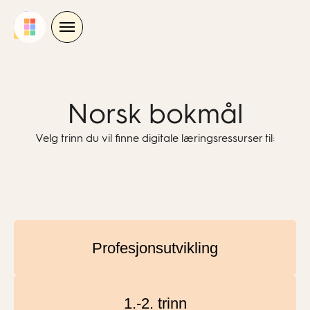
Skip
to
content
Norsk bokmål
Velg trinn du vil finne digitale læringsressurser til:
Profesjonsutvikling
1.-2. trinn