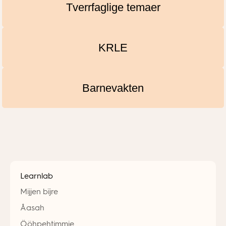
Tverrfaglige temaer
KRLE
Barnevakten
Learnlab
Mijjen bïjre
Åasah
Ööhpehtimmie