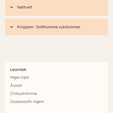
Nettvett
Kroppen- Smittsomme sykdommer
Learnlab
Mijjen bïjre
Åasah
Ööhpehtimmie
Gaskesadth mijjem