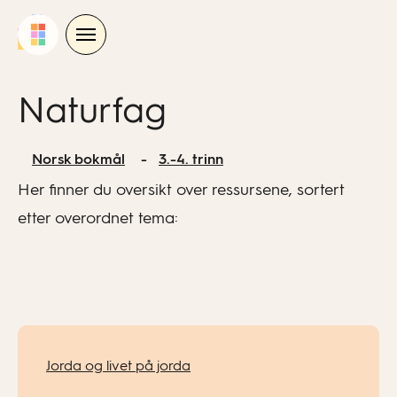
Skip
to
content
Naturfag
Norsk bokmål
3.-4. trinn
Her finner du oversikt over ressursene, sortert
etter overordnet tema:
Jorda og livet på jorda