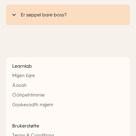
Er søppel bare boss?
Learnlab
Mijjen bïjre
Åasah
Ööhpehtimmie
Gaskesadth mijjem
Brukerstøtte
Terms & Conditions