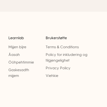
Learnlab
Brukerstøtte
Mijjen bïjre
Terms & Conditions
Åasah
Policy for inkludering og
tilgjengelighet
Ööhpehtimmie
Privacy Policy
Gaskesadth
mijjem
Viehkie