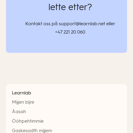
lette etter?
Kontakt oss på support@learnlab.net eller
+47 221 20 060
Learnlab
Mijjen bïjre
Åasah
Ööhpehtimmie
Gaskesadth mijjem