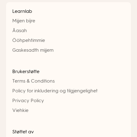
Learnlab
Mijjen bïjre
Åasah
Ööhpehtimmie
Gaskesadth mijjem
Brukerstøtte
Terms & Conditions
Policy for inkludering og tilgjengelighet
Privacy Policy
Viehkie
Støttet av