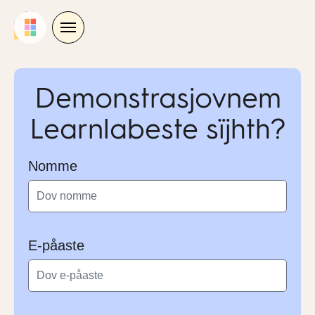
Skip
to
content
Demonstrasjovnem
Learnlabeste sïjhth?
Nomme
E-påaste