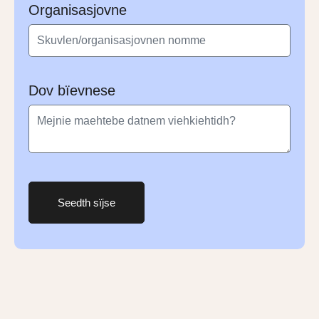
Organisasjovne
Dov bïevnese
Seedth sïjse