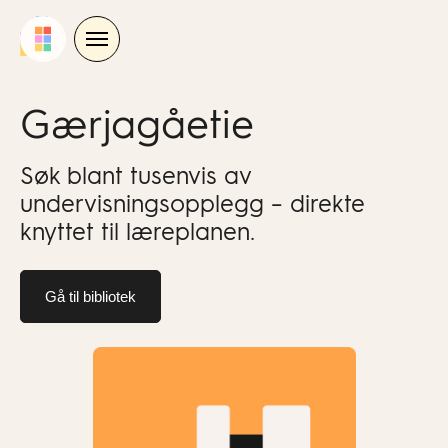
Skip
to
content
Gærjagåetie
Søk blant tusenvis av
undervisningsopplegg – direkte
knyttet til læreplanen.
Gå til bibliotek