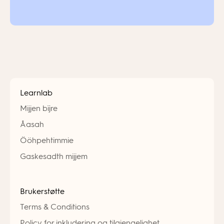
Learnlab
Mijjen bïjre
Åasah
Ööhpehtimmie
Gaskesadth mijjem
Brukerstøtte
Terms & Conditions
Policy for inkludering og tilgjengelighet