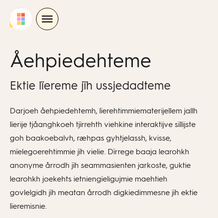
Skip
to
content
Åehpiedehteme
Ektie lïereme jïh ussjedadteme
Darjoeh åehpiedehtemh, lïerehtimmiematerijellem jallh
lïerije tjåanghkoeh tjïrrehth viehkine interaktijve sïllijste
goh baakoebalvh, ræhpas gyhtjelassh, kvisse,
mïelegoerehtimmie jïh vielie. Dïrrege baaja learohkh
anonyme årrodh jïh seammasienten jarkoste, guktie
learohkh joekehts ietniengïeligujmie maehtieh
govlelgidh jïh meatan årrodh digkiedimmesne jïh ektie
lïeremisnie.