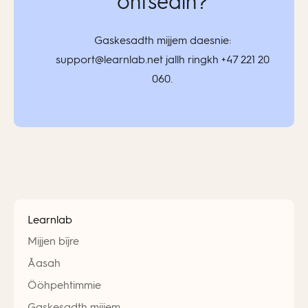
ohtsedih?
Gaskesadth mijjem daesnie:
support@learnlab.net jallh ringkh +47 221 20
060.
Learnlab
Mijjen bïjre
Åasah
Ööhpehtimmie
Gaskesadth mijjem