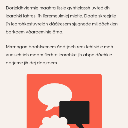
Dorjeldhviermie maahta lissie gyhtjelassh uvtedidh
learohki lahtesi jïh lïeremeulmiej mietie. Daate skreejrije
jïh learohkestuvreldh dååjresem sjugnede mij dåehkien
barkoem våaroeminie åtna.
Mænngan baahtsemem åadtjoeh reektehtsidie mah
vuesiehtieh maam fïerhte learohke jïh abpe dåehkie
dorjeme jïh dej daajroem.