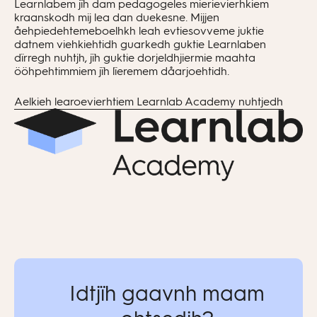
Learnlabem jïh dam pedagogeles mierievierhkiem
https://learnlab.net
. Gosse
kraanskodh mij lea dan duekesne. Mijjen
åehpiedehtemevuesiehtimmesne, koda tjïjhtje
åehpiedehtemeboelhkh leah evtiesovveme juktie
datnem viehkiehtidh guarkedh guktie Learnlaben
sifferigujmie bannerisnie vååjnoe bijjemes
dïrregh nuhtjh, jïh guktie dorjeldhjiermie maahta
sjeermesne. Maahtah kodam stueriedidh
ööhpehtimmiem jïh lïeremem dåarjoehtidh.
viehkine veeljedh Vis kode
Aelkieh learoevierhtiem Learnlab Academy nuhtjedh
hamburgeremenyjesne.
Idtjïh gaavnh maam