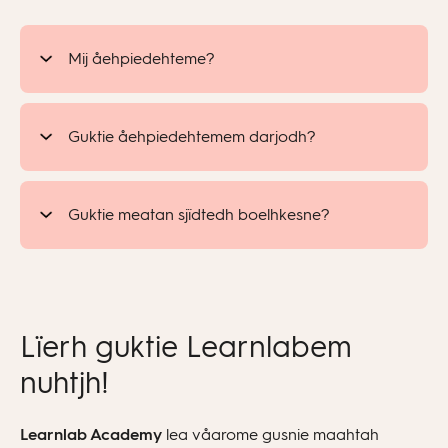
Mij åehpiedehteme?
Guktie åehpiedehtemem darjodh?
Guktie meatan sjïdtedh boelhkesne?
Aelkieh orre boelhkem viehkine diedtedh Start-
båalose.
Jis veeljh «Deltakerne må logge inn»,
Lïerh guktie Learnlabem
baahtsemem fïerhten learohken reektehtsidie
nuhtjh!
åadtjoeh.
Learohkh meatan sjidtieh boelhkesne viehkine
sjïere kodeste tjïjhtje sifferigujmie
Learnlab Academy
lea våarome gusnie maahtah