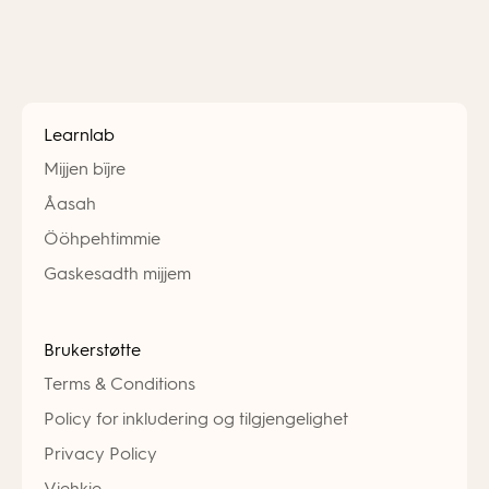
Learnlab
Mijjen bïjre
Åasah
Ööhpehtimmie
Gaskesadth mijjem
Brukerstøtte
Terms & Conditions
Policy for inkludering og tilgjengelighet
Privacy Policy
Viehkie