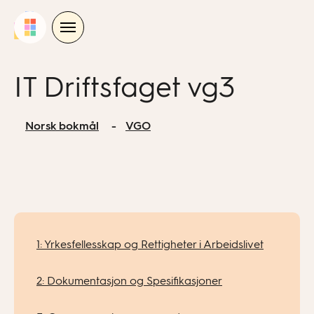
Skip
to
content
IT Driftsfaget vg3
Norsk bokmål
VGO
1: Yrkesfellesskap og Rettigheter i Arbeidslivet
2: Dokumentasjon og Spesifikasjoner