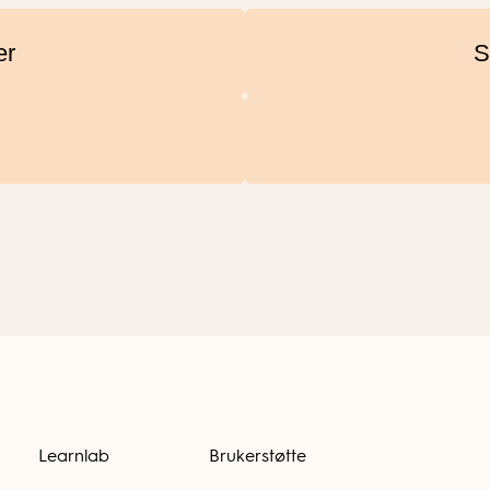
er
S
Learnlab
Brukerstøtte