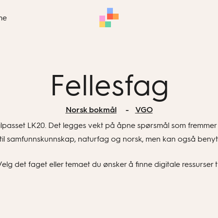
me
Fellesfag
Norsk bokmål
VGO
ilpasset LK20. Det legges vekt på åpne spørsmål som fremmer 
 til samfunnskunnskap, naturfag og norsk, men kan også benytt
elg det faget eller temaet du ønsker å finne digitale ressurser ti