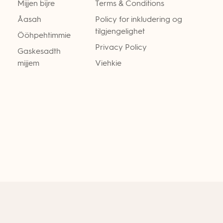
Mijjen bïjre
Terms & Conditions
Åasah
Policy for inkludering og
tilgjengelighet
Ööhpehtimmie
Privacy Policy
Gaskesadth
mijjem
Viehkie