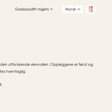
Gaskesadth mijjem
Norsk
den utforskende elevrollen. Oppleggene er først og
es tverrfaglig.
l: