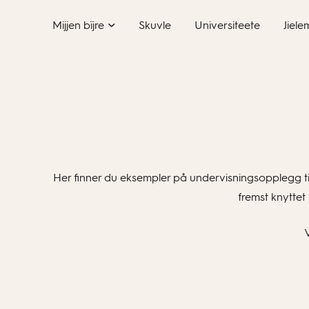
Skip
Mijjen bïjre
Skuvle
Universiteete
Jiele
to
content
Her finner du eksempler på undervisningsopplegg t
fremst knyttet
V