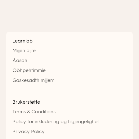
Learnlab
Mijjen bïjre
Åasah
Ööhpehtimmie
Gaskesadth mijjem
Brukerstøtte
Terms & Conditions
Policy for inkludering og tilgjengelighet
Privacy Policy