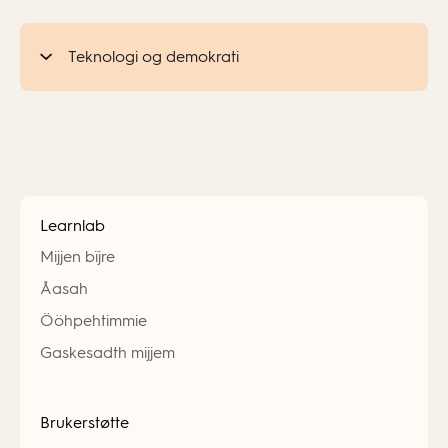
Teknologi og demokrati
Learnlab
Mijjen bïjre
Åasah
Ööhpehtimmie
Gaskesadth mijjem
Brukerstøtte