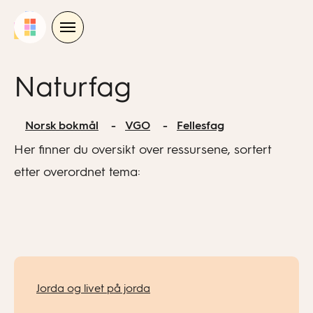
Skip
to
content
Naturfag
Norsk bokmål
VGO
Fellesfag
Her finner du oversikt over ressursene, sortert
etter overordnet tema:
Jorda og livet på jorda