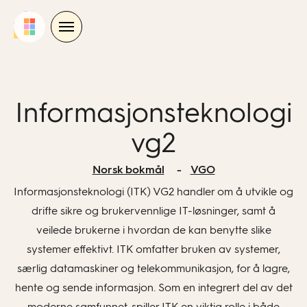
Skip
to
content
Informasjonsteknologi
vg2
Norsk bokmål
VGO
Informasjonsteknologi (ITK) VG2 handler om å utvikle og
drifte sikre og brukervennlige IT-løsninger, samt å
veilede brukerne i hvordan de kan benytte slike
systemer effektivt. ITK omfatter bruken av systemer,
særlig datamaskiner og telekommunikasjon, for å lagre,
hente og sende informasjon. Som en integrert del av det
moderne samfunnet, spiller ITK en viktig rolle i både