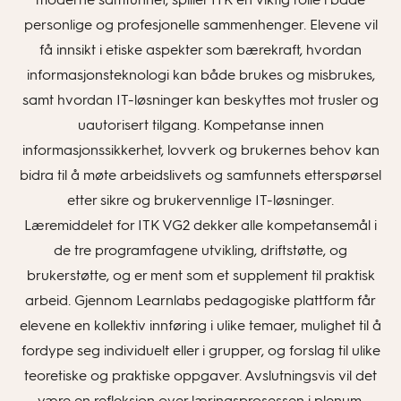
personlige og profesjonelle sammenhenger. Elevene vil
få innsikt i etiske aspekter som bærekraft, hvordan
informasjonsteknologi kan både brukes og misbrukes,
samt hvordan IT-løsninger kan beskyttes mot trusler og
uautorisert tilgang. Kompetanse innen
informasjonssikkerhet, lovverk og brukernes behov kan
bidra til å møte arbeidslivets og samfunnets etterspørsel
etter sikre og brukervennlige IT-løsninger.
Læremiddelet for ITK VG2 dekker alle kompetansemål i
de tre programfagene utvikling, driftstøtte, og
brukerstøtte, og er ment som et supplement til praktisk
arbeid. Gjennom Learnlabs pedagogiske plattform får
elevene en kollektiv innføring i ulike temaer, mulighet til å
fordype seg individuelt eller i grupper, og forslag til ulike
teoretiske og praktiske oppgaver. Avslutningsvis vil det
være en refleksjon over læringsprosessen i plenum.