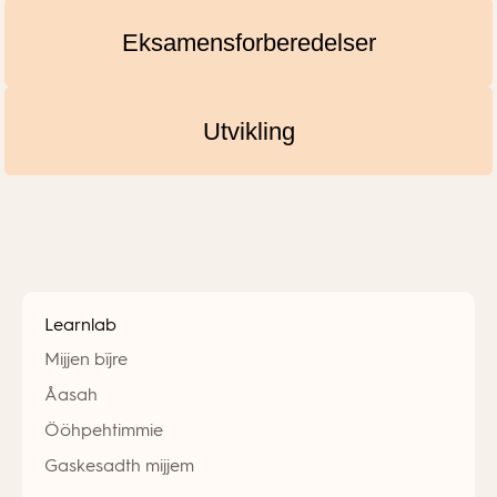
Eksamensforberedelser
Utvikling
Learnlab
Mijjen bïjre
Åasah
Ööhpehtimmie
Gaskesadth mijjem