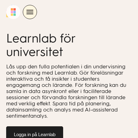
Skip
to
content
Learnlab för
universitet
Lås upp den fulla potentialen i din undervisning
och forskning med Learnlab. Gör föreläsningar
interaktiva och få insikter i studenters
engagemang och lärande. För forskning kan du
samla in data asynkront eller i faciliterade
sessioner och förvandla forskningen till lärande
med verklig effekt. Spara tid på planering,
datainsamling och analys med AI-assisterad
sentimentanalys.
Logga in på Learnlab