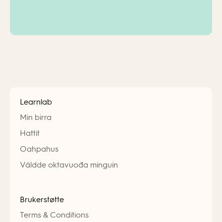
Learnlab
Min birra
Hattit
Oahpahus
Váldde oktavuođa minguin
Brukerstøtte
Terms & Conditions