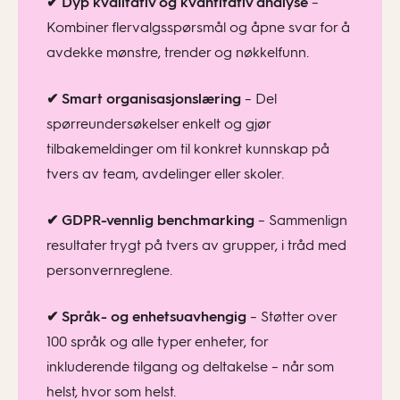
✔
Dyp kvalitativ og kvantitativ analyse
–
Kombiner flervalgsspørsmål og åpne svar for å
avdekke mønstre, trender og nøkkelfunn.
✔
Smart organisa
sjons
læring
– Del
spørreundersøkelser enkelt og gjør
tilbakemeldinger om til konkret kunnskap på
tvers av team, avdelinger eller skoler.
✔
GDPR-vennlig benchmarking
– Sammenlign
resultater trygt på tvers av grupper, i tråd med
personvernreglene.
✔
Språk- og enhetsuavhengig
– Støtter over
100 språk og alle typer enheter, for
inkluderende tilgang og deltakelse – når som
helst, hvor som helst.