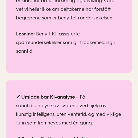
er klare for bruk i forskning og utvikling. Ofte
vet vi heller ikke om deltakerne har forstått
begrepene som er benyttet i undersøkelsen.
Løsning:
Benytt KI-assisterte
spørreundersøkelser som gir tilbakemelding i
sanntid.
✔
Umiddelbar
K
I-analyse
– Få
sanntidsanalyse av svarene
ved hjelp av
kunstig intelligens, uten
ventetid, og med viktige
funn som fremheves med én gang.