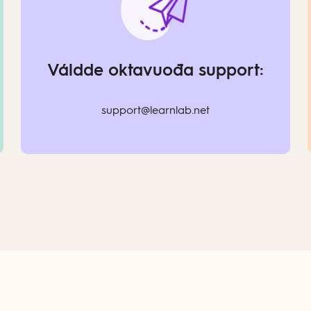
Váldde oktavuođa support:
support@learnlab.net