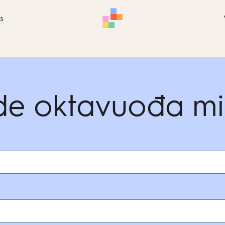
s
de oktavuođa mi