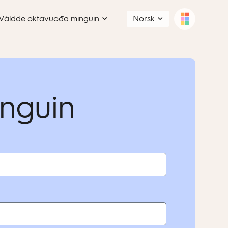
Váldde oktavuođa minguin
Norsk
nguin