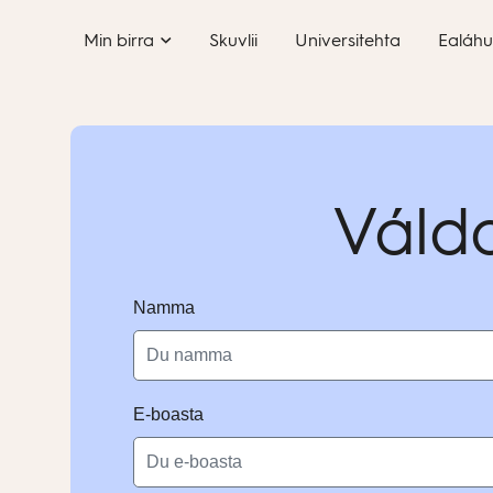
Skip
Min birra
Skuvlii
Universitehta
Ealáhu
to
content
Váld
Namma
E-boasta