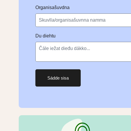
Organisašuvdna
Du diehtu
Sádde sisa