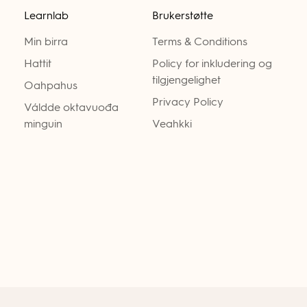
Learnlab
Brukerstøtte
Min birra
Terms & Conditions
Hattit
Policy for inkludering og
tilgjengelighet
Oahpahus
Privacy Policy
Váldde oktavuođa
minguin
Veahkki