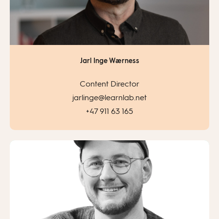
Jarl Inge Wærness
Content Director
jarlinge@learnlab.net
+47 911 63 165