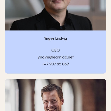
Yngve Lindvig
CEO
yngve@learnlab.net
+47 907 85 069