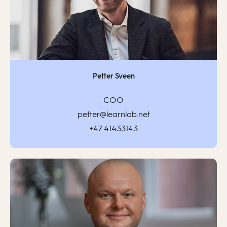
Petter Sveen
COO
petter@learnlab.net
+47 41433143