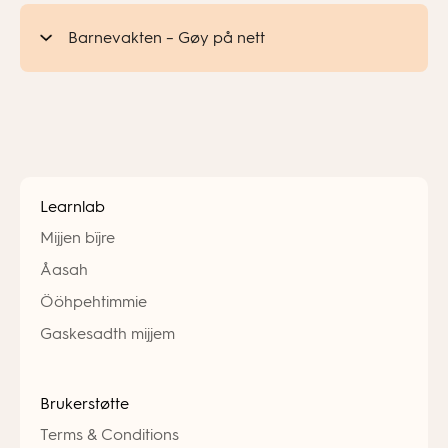
Barnevakten – Gøy på nett
Learnlab
Mijjen bïjre
Åasah
Ööhpehtimmie
Gaskesadth mijjem
Brukerstøtte
Terms & Conditions