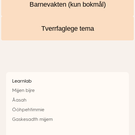
Barnevakten (kun bokmål)
Tverrfaglege tema
Learnlab
Mijjen bïjre
Åasah
Ööhpehtimmie
Gaskesadth mijjem