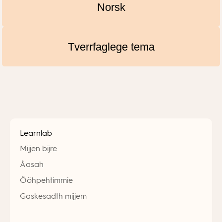
Norsk
Tverrfaglege tema
Learnlab
Mijjen bïjre
Åasah
Ööhpehtimmie
Gaskesadth mijjem