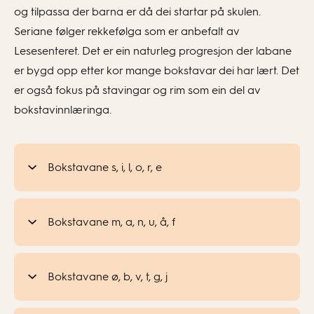
og tilpassa der barna er då dei startar på skulen.
Seriane følger rekkefølga som er anbefalt av
Lesesenteret. Det er ein naturleg progresjon der labane
er bygd opp etter kor mange bokstavar dei har lært. Det
er også fokus på stavingar og rim som ein del av
bokstavinnlæringa.
Bokstavane s, i, l, o, r, e
Bokstavane m, a, n, u, å, f
Bokstavane ø, b, v, t, g, j