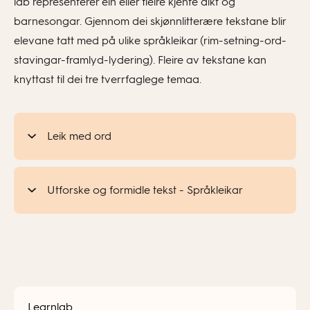
lab representerer ein eller fleire kjente dikt og
barnesongar. Gjennom dei skjønnlitterære tekstane blir
elevane tatt med på ulike språkleikar (rim-setning-ord-
stavingar-framlyd-lydering). Fleire av tekstane kan
knyttast til dei tre tverrfaglege temaa.
Leik med ord
Utforske og formidle tekst - Språkleikar
Learnlab