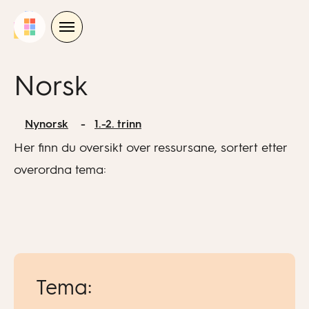
Skip
to
content
Norsk
Nynorsk
1.-2. trinn
Her finn du oversikt over ressursane, sortert etter
overordna tema:
Tema: