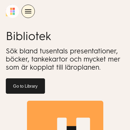
Skip
to
content
Bibliotek
Sök bland tusentals presentationer,
böcker, tankekartor och mycket mer
som är kopplat till läroplanen.
Go to Library