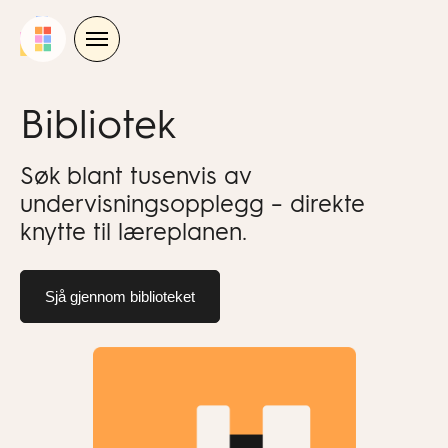
Skip
to
content
Bibliotek
Søk blant tusenvis av
undervisningsopplegg – direkte
knytte til læreplanen.
Sjå gjennom biblioteket