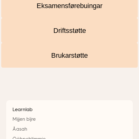
Eksamensførebuingar
Driftsstøtte
Brukarstøtte
Learnlab
Mijjen bïjre
Åasah
Ööhpehtimmie