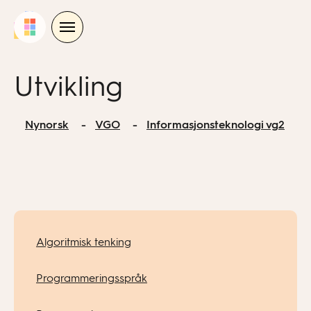
Skip
to
content
Utvikling
Nynorsk
VGO
Informasjonsteknologi vg2
Algoritmisk tenking
Programmeringsspråk