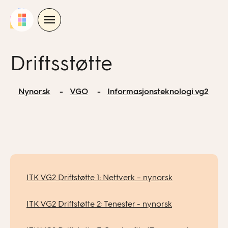
Skip
to
content
Driftsstøtte
Nynorsk
VGO
Informasjonsteknologi vg2
ITK VG2 Driftstøtte 1: Nettverk – nynorsk
ITK VG2 Driftstøtte 2: Tenester - nynorsk