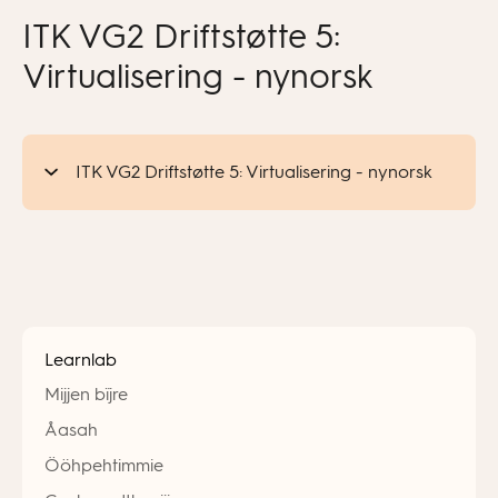
ITK VG2 Driftstøtte 5:
Virtualisering - nynorsk
ITK VG2 Driftstøtte 5: Virtualisering - nynorsk
Learnlab
Mijjen bïjre
Åasah
Ööhpehtimmie