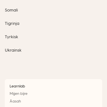
Somali
Tigrinja
Tyrkisk
Ukrainsk
Learnlab
Mijjen bïjre
Åasah