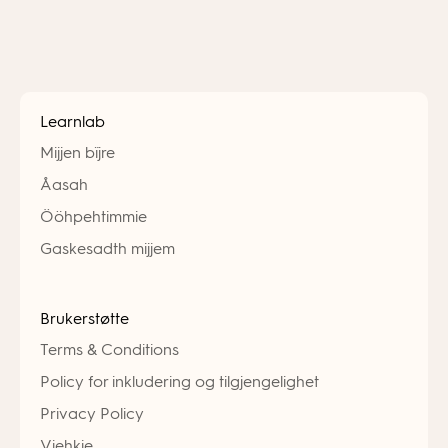
Learnlab
Mijjen bïjre
Åasah
Ööhpehtimmie
Gaskesadth mijjem
Brukerstøtte
Terms & Conditions
Policy for inkludering og tilgjengelighet
Privacy Policy
Viehkie