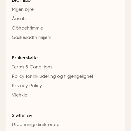
Learnlab
Mijjen bïjre
Åasah
Ööhpehtimmie
Gaskesadth mijjem
Brukerstøtte
Terms & Conditions
Policy for inkludering og tilgjengelighet
Privacy Policy
Viehkie
Støttet av
Utdanningsdirektoratet