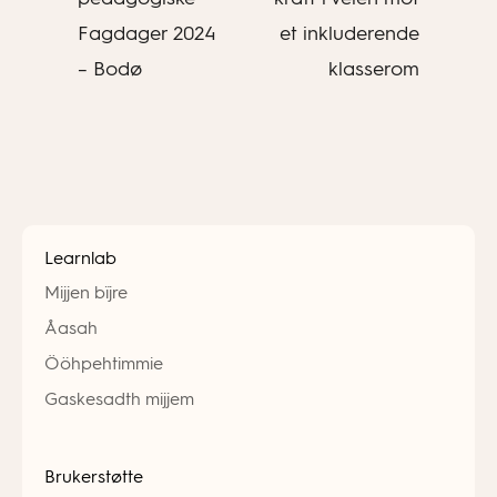
Fagdager 2024
et inkluderende
– Bodø
klasserom
Learnlab
Mijjen bïjre
Åasah
Ööhpehtimmie
Gaskesadth mijjem
Brukerstøtte