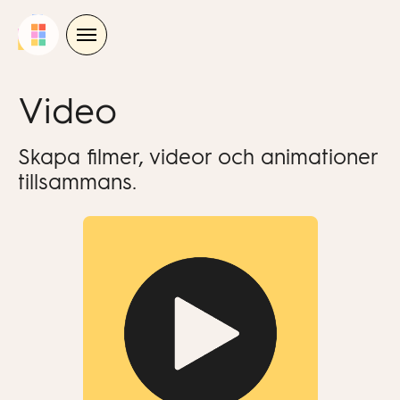
Skip
to
content
Video
Skapa filmer, videor och animationer
tillsammans.