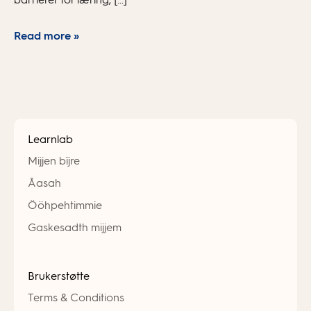
Read more »
Learnlab
Mijjen bïjre
Åasah
Ööhpehtimmie
Gaskesadth mijjem
Brukerstøtte
Terms & Conditions