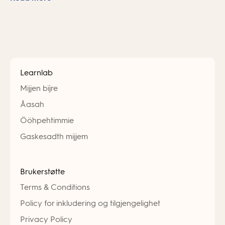
Learnlab
Mijjen bïjre
Åasah
Ööhpehtimmie
Gaskesadth mijjem
Brukerstøtte
Terms & Conditions
Policy for inkludering og tilgjengelighet
Privacy Policy