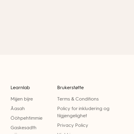
Learnlab
Brukerstøtte
Mijjen bïjre
Terms & Conditions
Åasah
Policy for inkludering og
tilgjengelighet
Ööhpehtimmie
Privacy Policy
Gaskesadth