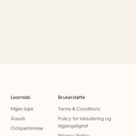
Learnlab
Brukerstøtte
Mijjen bïjre
Terms & Conditions
Åasah
Policy for inkludering og
tilgjengelighet
Ööhpehtimmie
Privacy Policy