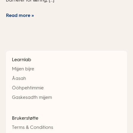
Read more »
Learnlab
Mijjen bïjre
Åasah
Ööhpehtimmie
Gaskesadth mijjem
Brukerstøtte
Terms & Conditions