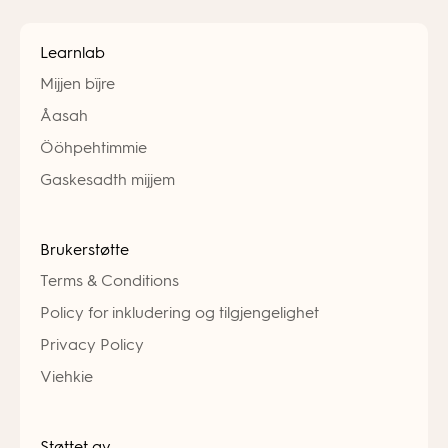
Learnlab
Mijjen bïjre
Åasah
Ööhpehtimmie
Gaskesadth mijjem
Brukerstøtte
Terms & Conditions
Policy for inkludering og tilgjengelighet
Privacy Policy
Viehkie
Støttet av