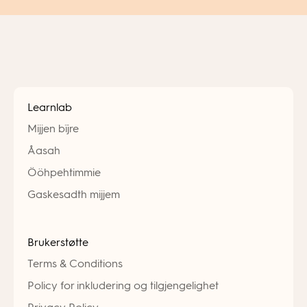
Learnlab
Mijjen bïjre
Åasah
Ööhpehtimmie
Gaskesadth mijjem
Brukerstøtte
Terms & Conditions
Policy for inkludering og tilgjengelighet