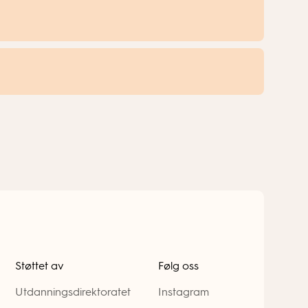
avebok der elevene får skrive sine egne
Støttet av
Følg oss
Utdanningsdirektoratet
Instagram