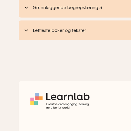
Grunnleggende begrepslæring 3
Lettleste bøker og tekster
Dette er en serie med fire bøker som kan brukes 
fortellinger.