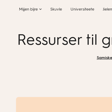
Skip
Mijjen bïjre
Skuvle
Universiteete
Jiele
to
content
Ressurser til
Samiske