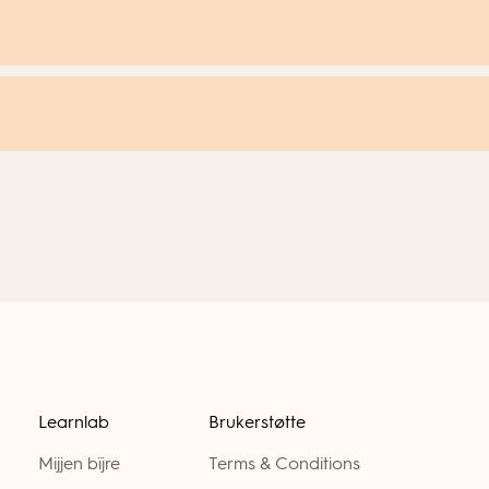
i undervisningen på ulike måter. Det følger også med en oppg
Learnlab
Brukerstøtte
Mijjen bïjre
Terms & Conditions