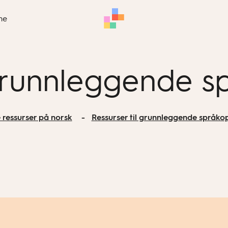
me
 grunnleggende 
 ressurser på norsk
Ressurser til grunnleggende språko