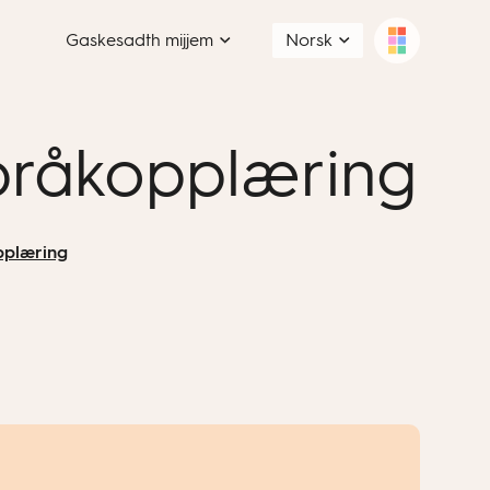
Gaskesadth mijjem
Norsk
språkopplæring
pplæring