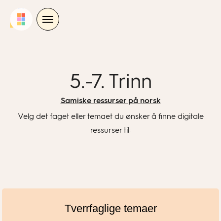
Skip
to
content
5.-7. Trinn
Samiske ressurser på norsk
Velg det faget eller temaet du ønsker å finne digitale
ressurser til:
Tverrfaglige temaer