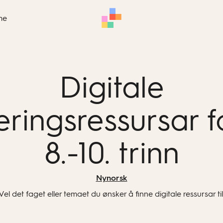
me
Digitale
æringsressursar f
8.-10. trinn
Nynorsk
Vel det faget eller temaet du ønsker å finne digitale ressursar til