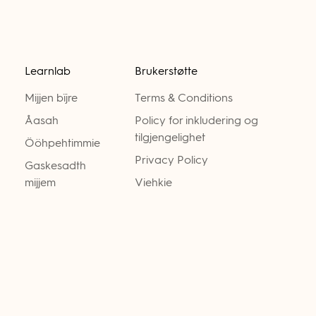
Learnlab
Brukerstøtte
Mijjen bïjre
Terms & Conditions
Åasah
Policy for inkludering og
tilgjengelighet
Ööhpehtimmie
Privacy Policy
Gaskesadth
mijjem
Viehkie