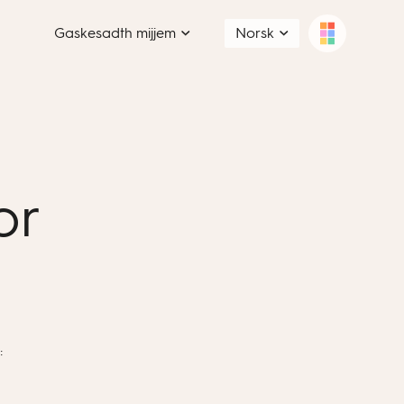
Gaskesadth mijjem
Norsk
or
: